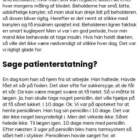
hver morgens måling af blodet. Beholderne har små, bitte,
udskiftelige kanyler, så man skal kun dreje lidt på beholderen,
så dosen bliver rigtig. Herefter er det nemt at stikke med
kanylen og få insulinen sprøjtet ind. Beholderen ligner faktisk
en smart kuglepen! Men vi var i en god periode, hvor min
mand ikke behøvede at tage insulin. Hvis han holdt diæten,
så ville det ikke være nødvendigt at stikke hver dag. Det var
vi rigtigt glade for.
Søge patienterstatning?
En dag kom han så hjem fra sit arbejde. Han haltede. Havde
fået et sår på foden. Det sker ofte for sukkersyge, at de får
et sår. De kan være meget svære at få helet. Så vi måtte til
lægen. Ja, han skulle tage noget penicillin, det ville hjælpe på
at få såret lukket. I 10 dage. Ok. Vi var på apoteket for at
hente penicillinen. Han tog sin penicillin i 10 dage. Det var
der ikke noget besynderligt i. Men det virkede ikke. Såret
helede ikke. Til lægen igen. 10 dage mere med penicillin.
Efter næsten 3 uger på penicillin blev hans tarmsystem så
slået helt i stykker. Penicillinen havde sørget for, at