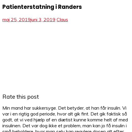
Patienterstatning i Randers
maj 25, 2019
juni 3, 2019
Claus
Rate this post
Min mand har sukkersyge. Det betyder, at han får insulin. Vi
var i en rigtig god periode, hvor alt gik fint. Det gik faktisk så
godt, at vi ved hjælp af en diætist kunne komme helt af med
insulinen. Det var dog ikke et problem, man kan jo få insulin i
små beholdere, hvor man selv kan regulere dosen alt efter