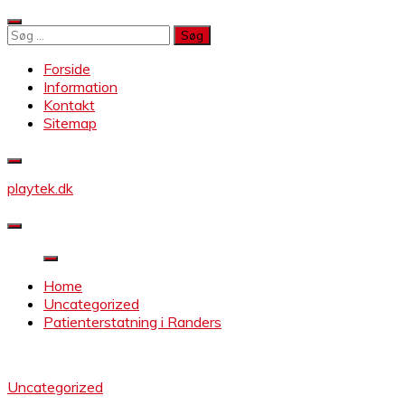
Skip
to
Søg
content
efter:
Forside
Information
Kontakt
Sitemap
playtek.dk
Home
Uncategorized
Patienterstatning i Randers
Uncategorized