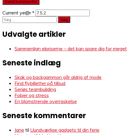
Current ye@r
*
Søg
efter:
Udvalgte artikler
Sammenlign elpriserne – det kan spare dig for meget
Seneste indlæg
Skak og backgammon går aldrig af mode
Find flybilletter på tilbud
Seriøs teambuilding
Fobier og stress
En blomstrende overraskelse
Seneste kommentarer
Jane
til
Uundværlige gadgets til din ferie