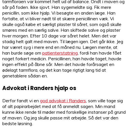
tarmfloraen var kommet helt ud af balance. Ondt i maven og
sår på foden. Ikke sjovt. Han sygemeldte sig. Fik mere
penicillin, som ikke hjalp. Vi besøgte en anden læge. Han
fortalte, at vi bliver nødt til at skære penicillinen væk. Vi
skulle også købe et særligt plaster til såret, som også skulle
smøres med en særlig salve. Han skiftede salve og plaster
hver morgen. Efter 10 dage var såret helet. Men det var
stadig helt galt med maven. Til lægen igen. Det går ikke. Jeg
har været syg i mere end en måned nu. Lægen mente, at
han burde søge om
patienterstatning
, fordi han havde fået
noget forkert medicin. Penicillinen, han havde taget, havde
ingen effekt på åbne sår. Men det havde forårsaget en
ødelagt tarmflora, og det kan tage rigtigt lang tid at
genetablere sådan en.
Advokat i Randers hjalp os
Derfor fandt vi en
god advokat i Randers
, som ville tage sig
af alt papirarbejdet med at få anmeldt sagen. Min mand
kunne ikke rende til møder med forskellige instanser på grund
af maven. Og jeg skulle passe mit arbejde. Så det var den
bedste løsning.