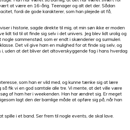
svært at være en 16-årig. Teenager og alt det der. Sådan
tet, fordi de gode karakterer, som han plejede at få,
er i historie, sagde direkte til mig, at min søn ikke er moden
 tid til at finde sig selv i det univers. Jeg blev lidt urolig og
t nogle sammenstød, som er endt i skænderier og surmuleri.
lasse. Det vil give ham en mulighed for at finde sig selv, og
es i, uden at det bliver det altoverskyggende fag i hans hverdag
interesse, som han er vild med, og kunne tænke sig at lære
 fik vi en god samtale alle tre. Vi mente, at det ville være
 besøg af ham her i weekenden. Han har ændret sig. Er meget
ligesom lagt den der barnlige måde at opføre sig på, når han
pille i et band. Ser frem til nogle events, de skal lave.