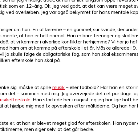
aktisk som en 12-årig. Ok, jeg ved godt, at det kan være meget 
g ved overlæben. Jeg var også bekymret for hans mentale kapaci
ger om han. En af lærerne – en gammel, sur kvinde, der undervis
nte, at han er helt normal. Han er bare teenager og skal have lidt
, at vi kommer i alvorlige konflikter herhjemme? Vi har jo haf
med ham om at komme på efterskole i et år. Måske allerede i 9. k
vil jo skulle følge de obligatoriske fag, som han skal eksaminer
ilken efterskole han skal på.
nke sig, måske at spille
musik
– eller fodbold? Har han en stor 
m det – sammen med mig. Jeg overvejede det i et par dage, og så
usikefterskole
. Han startede her i august, og jeg har lige haft
til at hjælpe mig med fx opvasken efter måltiderne. Og han har 
e er, at han er blevet meget glad for efterskolen. Han nyder at s
tiktimerne, men siger selv, at det går bedre.