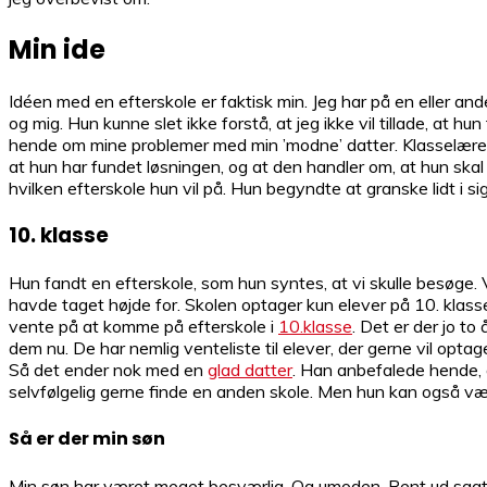
Min ide
Idéen med en efterskole er faktisk min. Jeg har på en eller an
og mig. Hun kunne slet ikke forstå, at jeg ikke vil tillade, at h
hende om mine problemer med min ’modne’ datter. Klasselærere
at hun har fundet løsningen, og at den handler om, at hun skal
hvilken efterskole hun vil på. Hun begyndte at granske lidt i s
10. klasse
Hun fandt en efterskole, som hun syntes, at vi skulle besøge. 
havde taget højde for. Skolen optager kun elever på 10. klasse
vente på at komme på efterskole i
10.klasse
. Det er der jo to
dem nu. De har nemlig venteliste til elever, der gerne vil optag
Så det ender nok med en
glad datter
. Han anbefalede hende, a
selvfølgelig gerne finde en anden skole. Men hun kan også vælg
Så er der min søn
Min søn har været meget besværlig. Og umoden. Rent ud sagt, så