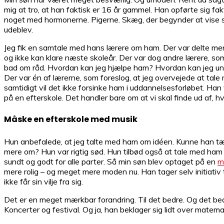
mig at tro, at han faktisk er 16 år gammel. Han opførte sig f
noget med hormonerne. Pigerne. Skæg, der begynder at vise si
udeblev.
Jeg fik en samtale med hans lærere om ham. Der var delte menin
og ikke kan klare næste skoleår. Der var dog andre lærere, som me
bad om råd. Hvordan kan jeg hjælpe ham? Hvordan kan jeg undgå
Der var én af lærerne, som foreslog, at jeg overvejede at tale 
samtidigt vil det ikke forsinke ham i uddannelsesforløbet. Han 
på en efterskole. Det handler bare om at vi skal finde ud af, hv
Måske en efterskole med musik
Hun anbefalede, at jeg talte med ham om idéen. Kunne han tæ
mere om? Hun var rigtig sød. Hun tilbød også at tale med ham o
sundt og godt for alle parter. Så min søn blev optaget på en
m
mere rolig – og meget mere moden nu. Han tager selv initiativ 
ikke får sin vilje fra sig.
Det er en meget mærkbar forandring. Til det bedre. Og det bedst
Koncerter og festival. Og ja, han beklager sig lidt over matema