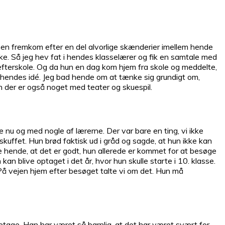
Idéen fremkom efter en del alvorlige skænderier imellem hende
r ikke. Så jeg hev fat i hendes klasselærer og fik en samtale med
efterskole. Og da hun en dag kom hjem fra skole og meddelte,
t’ hendes idé. Jeg bad hende om at tænke sig grundigt om,
en der er også noget med teater og skuespil.
 nu og med nogle af lærerne. Der var bare en ting, vi ikke
skuffet. Hun brød faktisk ud i gråd og sagde, at hun ikke kan
ede hende, at det er godt, hun allerede er kommet for at besøge
an blive optaget i det år, hvor hun skulle starte i 10. klasse.
. På vejen hjem efter besøget talte vi om det. Hun må
 etage. Han har været så barnlig, at det har været svært for