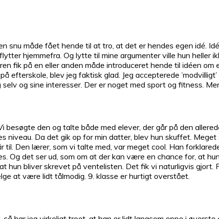
den snu måde fået hende til at tro, at det er hendes egen idé. 
un flytter hjemmefra. Og lytte til mine argumenter ville hun helle
n fik på en eller anden måde introduceret hende til idéen om 
 på efterskole, blev jeg faktisk glad. Jeg accepterede ’modvillig
ig selv og sine interesser. Der er noget med sport og fitness. M
Vi besøgte den og talte både med elever, der går på den allerede
s niveau. Da det gik op for min datter, blev hun skuffet. Meget 
 år til. Den lærer, som vi talte med, var meget cool. Han forklar
es. Og det ser ud, som om at der kan være en chance for, at hun k
t hun bliver skrevet på ventelisten. Det fik vi naturligvis gjort
e at være lidt tålmodig. 9. klasse er hurtigt overstået.
 har jeg virkeligt troet, at han er lidt langsom oppe i øverste