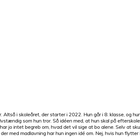
 år. Altså i skoleåret, der starter i 2022. Hun går i 8. klasse,
å selvstændig som hun tror. Så idéen med, at hun skal på efterskole,
ar jo intet begreb om, hvad det vil sige at bo alene. Selv at skul
et der med madlavning har hun ingen idé om. Nej, hvis hun flytte