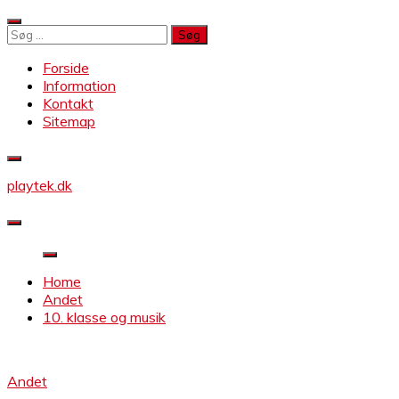
Skip
to
Søg
content
efter:
Forside
Information
Kontakt
Sitemap
playtek.dk
Home
Andet
10. klasse og musik
Andet