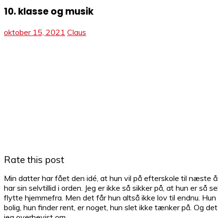
10. klasse og musik
oktober 15, 2021
Claus
Rate this post
Min datter har fået den idé, at hun vil på efterskole til næste
har sin selvtillid i orden. Jeg er ikke så sikker på, at hun er s
flytte hjemmefra. Men det får hun altså ikke lov til endnu. Hun h
bolig, hun finder rent, er noget, hun slet ikke tænker på. Og d
jeg overbevist om.