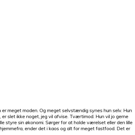
 og hun er meget moden. Og meget selvstændig synes hun selv. Hun
 er slet ikke noget, jeg vil afvise. Tværtimod. Hun vil jo gerne
le styre sin økonomi. Sørger for at holde værelset eller den lille
r hjemmefra, ender det i kaos og alt for meget fastfood. Det er