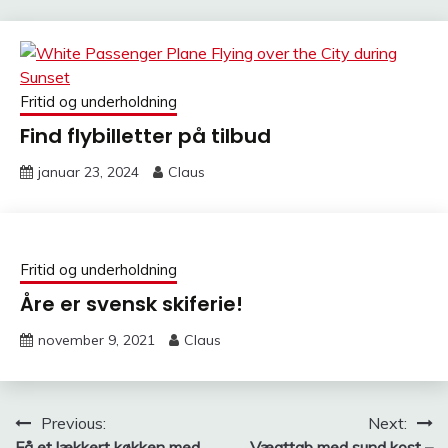
Fritid og underholdning
Find flybilletter på tilbud
januar 23, 2024
Claus
Fritid og underholdning
Åre er svensk skiferie!
november 9, 2021
Claus
Indlægsnavigation
Previous:
Next:
Få et lækkert køkken med
Vægttab med sund kost –