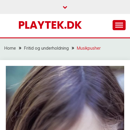
Skip
to
content
PLAYTEK.DK
Home
Fritid og underholdning
Musikpusher