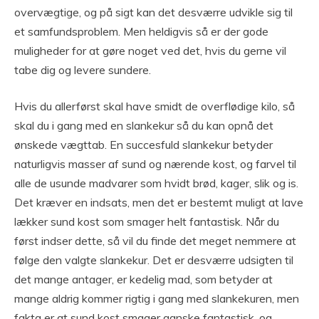
overvægtige, og på sigt kan det desværre udvikle sig til
et samfundsproblem. Men heldigvis så er der gode
muligheder for at gøre noget ved det, hvis du gerne vil
tabe dig og levere sundere.
Hvis du allerførst skal have smidt de overflødige kilo, så
skal du i gang med en slankekur så du kan opnå det
ønskede vægttab. En succesfuld slankekur betyder
naturligvis masser af sund og nærende kost, og farvel til
alle de usunde madvarer som hvidt brød, kager, slik og is.
Det kræver en indsats, men det er bestemt muligt at lave
lækker sund kost som smager helt fantastisk. Når du
først indser dette, så vil du finde det meget nemmere at
følge den valgte slankekur. Det er desværre udsigten til
det mange antager, er kedelig mad, som betyder at
mange aldrig kommer rigtig i gang med slankekuren, men
fakta er at sund kost smager ganske fantastisk, og