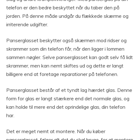
telefon er den bedre beskyttet når du taber den på
jorden. På denne måde undgår du flækkede skærme og
irriterende udgifter.
Panserglasset beskytter også skærmen mod ridser og
skrammer som din telefon får, når den ligger i lommen
sammen nøgler. Selve panserglasset kan godt selv få lidt
skrammer, men kan nemt skiftes ud og dette er langt
billigere end at foretage reparationer på telefonen.
Panserglasset består af et tyndt lag hærdet glas. Denne
form for glas er langt stærkere end det normale glas, og
kan holde til mere end det oprindelige glas, din telefon
har.
Det er meget nemt at montere. Når du køber
panserglasset, følger alt det du skal bruge, for at montere