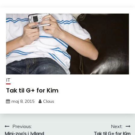
IT
Tak til G+ for Kim
maj 8, 2015
Claus
Indlægsnavigation
Previous:
Next:
Mini-zoo’s i Jylland
Tak til G+ for Kim