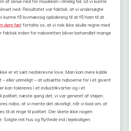
 at skrue ned for musikken i rimelig tid, så vi kunne
skruet ned. Resultatet var faktisk, at vi undersøgte
vi kunne få lovmæssig opbakning til at få ham til at
om dem før
) fortalte os, at vi nok ikke skulle regne med
r faktisk inden for naboretten bliver behandlet mange
ikke er et sæt nedskrevne love. Man kan mere kalde
t – eller urimeligt – at udsætte naboerne for i et givent
r kan tolereres i et industrikvarter og i et
l politiet, næste gang det, vi var generet af støjen.
ores nabo, at vi mente det alvorligt, når vi bad om, at
es til at ringe til politiet. Der skete ikke nogen
e. Solgte mit hus og flyttede ind i lejeboligen.