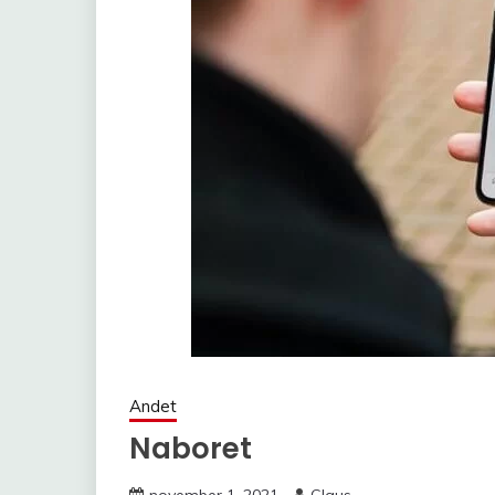
Andet
Naboret