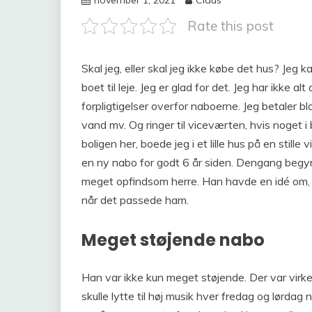
november 1, 2021
Claus
Rate this post
Skal jeg, eller skal jeg ikke købe det hus? Jeg 
boet til leje. Jeg er glad for det. Jeg har ikke a
forpligtigelser overfor naboerne. Jeg betaler blo
vand mv. Og ringer til viceværten, hvis noget i b
boligen her, boede jeg i et lille hus på en stille v
en ny nabo for godt 6 år siden. Dengang begy
meget opfindsom herre. Han havde en idé om, a
når det passede ham.
Meget støjende nabo
Han var ikke kun meget støjende. Der var virke
skulle lytte til høj musik hver fredag og lørdag