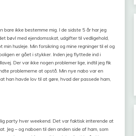
kan bare ikke bestemme mig. I de sidste 5 år har jeg
lt det bøvl med ejendomsskat, udgifter til vedligehold,
t min husleje. Min forsikring og mine regninger til el og
oligen er gået i stykker. Inden jeg flyttede ind i
illavej. Der var ikke nogen problemer lige, indtil jeg fik
ndte problemerne at opstå. Min nye nabo var en
t han havde lov til at gøre, hvad der passede ham,
lig party hver weekend. Det var faktisk irriterende at
 nat. Jeg – og naboen til den anden side af ham, som