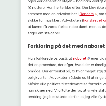
også var generet af støjen – bad ham venligt om
få nattero. Han hørte ikke efter. Der blev ikke 
sammen med en advokat her i
Randers
, om 
slukke for musikken. Advokaten (
har skrevet 
at kunne få vores fælles nabo dømt, men at de
sager om støjgener.
Forklaring på det med naboret
Han forklarede os også, at
naboret
egentlig 
det en procedure, der afgør, hvad der er rimelig
område. Der er forskel på, fx hvor meget støj de
boligkvarter. Advokaten rådede os til at ringe ti
Måske ville politiets tilstedeværelse fortælle v
han skruer ned. Vi aftalte derfor, at vi ville skift
ændring. Jeg besluttede derfor, at jeg ville flytt