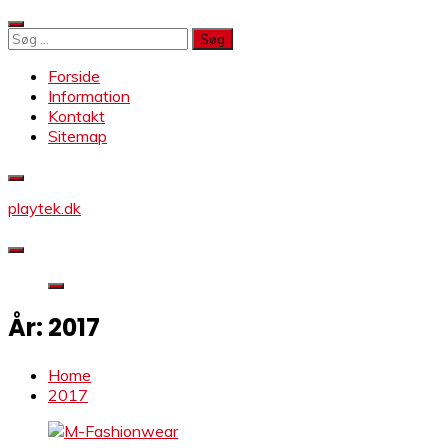
Skip
to
Søg
content
efter:
Forside
Information
Kontakt
Sitemap
playtek.dk
År:
2017
Home
2017