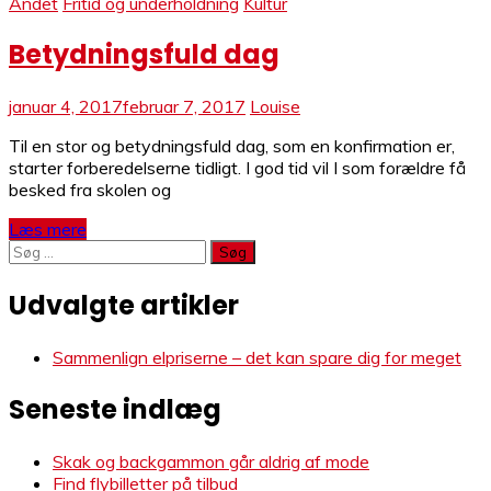
Andet
Fritid og underholdning
Kultur
Betydningsfuld dag
januar 4, 2017
februar 7, 2017
Louise
Til en stor og betydningsfuld dag, som en konfirmation er,
starter forberedelserne tidligt. I god tid vil I som forældre få
besked fra skolen og
Læs mere
Søg
efter:
Udvalgte artikler
Sammenlign elpriserne – det kan spare dig for meget
Seneste indlæg
Skak og backgammon går aldrig af mode
Find flybilletter på tilbud